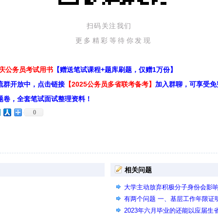
扫码关注我们
更多精彩等待你发现
重庆公务员考试用书
【赠送笔试课程+题库刷题，仅赠1万份】
流群开放中，点击链接
【2025公务员多省联考备考】
加入群聊，可享受免
题卷，全套笔试面试整理资料！
0
相关问题
大学主动放弃积极分子身份会影
有两个问题 一、基层工作年限证
学回国人员所学专业名称未列入
2023年六月毕业的还能以应届生