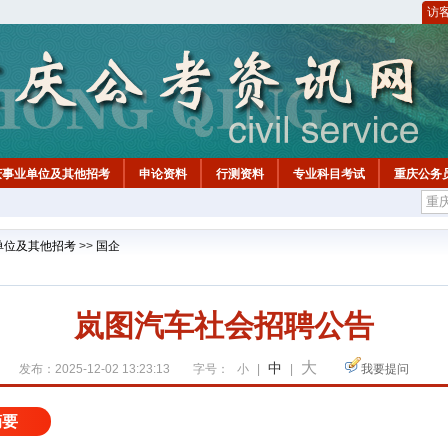
访
庆事业单位及其他招考
申论资料
行测资料
专业科目考试
重庆公务
单位及其他招考
>>
国企
岚图汽车社会招聘公告
大
中
发布：2025-12-02 13:23:13
字号：
小
|
|
我要提问
摘要