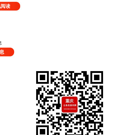
讯阅读
息
息