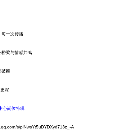
每一次传播
桥梁与情感共鸣
续破圈
更深
中心岗位特辑
q.com/s/piNwsYt5uDYDXyd713z_-A