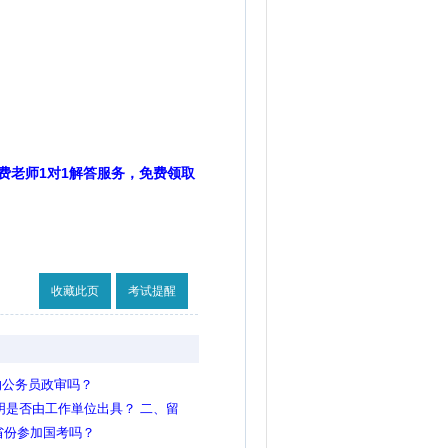
费老师1对1解答服务，免费领取
收藏此页
考试提醒
响公务员政审吗？
明是否由工作単位出具？ 二、留
专业目录，如何报考？
省份参加国考吗？