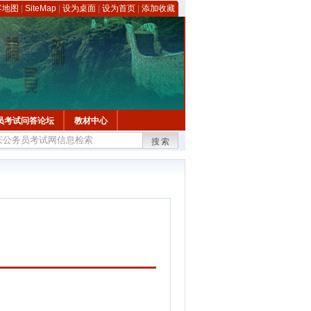
客地图
|
SiteMap
|
设为桌面
|
设为首页
|
添加收藏
员考试问答论坛
教材中心
搜索