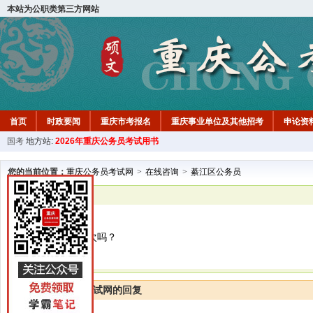
本站为公职类第三方网站
首页
时政要闻
重庆市考报名
重庆事业单位及其他招考
申论资
国考
地方站:
2026年重庆公务员考试用书
您的当前位置：
重庆公务员考试网
>
在线咨询
>
綦江区公务员
已解决
綦江区公务员
国考一年只招一次吗？
重庆公务员考试网的回复