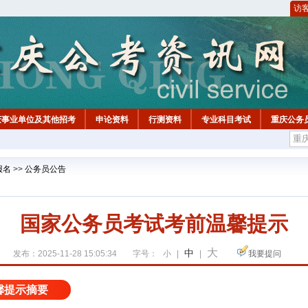
访
庆事业单位及其他招考
申论资料
行测资料
专业科目考试
重庆公务
报名
>>
公务员公告
国家公务员考试考前温馨提示
大
中
发布：2025-11-28 15:05:34
字号：
小
|
|
我要提问
馨提示摘要