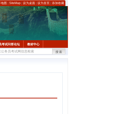
客地图
|
SiteMap
|
设为桌面
|
设为首页
|
添加收藏
员考试问答论坛
教材中心
搜索