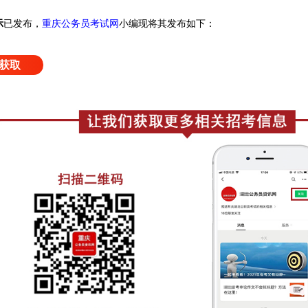
已
，
示
发布
重庆公务员考试网
小编
现将其发布如下：
获取