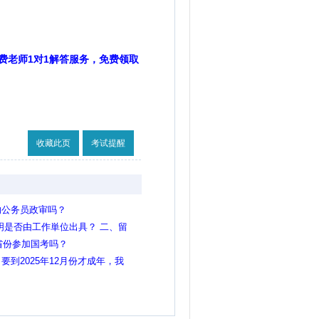
费老师1对1解答服务，免费领取
收藏此页
考试提醒
响公务员政审吗？
明是否由工作単位出具？ 二、留
专业目录，如何报考？
省份参加国考吗？
到2025年12月份才成年，我