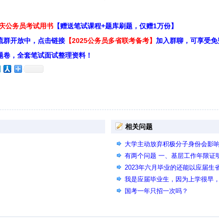
重庆公务员考试用书
【赠送笔试课程+题库刷题，仅赠1万份】
流群开放中，点击链接
【2025公务员多省联考备考】
加入群聊，可享受免
题卷，全套笔试面试整理资料！
相关问题
大学主动放弃积极分子身份会影
有两个问题 一、基层工作年限证
学回国人员所学专业名称未列入
2023年六月毕业的还能以应届生
我是应届毕业生，因为上学很早，要
可以报考2026年的国考吗？
国考一年只招一次吗？